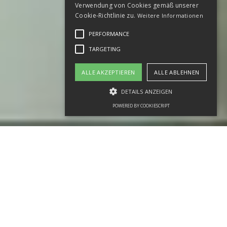
Verwendung von Cookies gemäß unserer
Cookie-Richtlinie zu.
Weitere Informationen
PERFORMANCE
TARGETING
ALLE AKZEPTIEREN
ALLE ABLEHNEN
DETAILS ANZEIGEN
POWERED BY COOKIESCRIPT
Kollektionen ausgewählter
Brautkleider und Abendmode für